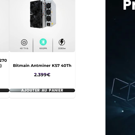
P
 270
)
Bitmain Antminer KS7 40Th
Prix
2.399€
AJOUTER AU PANIER