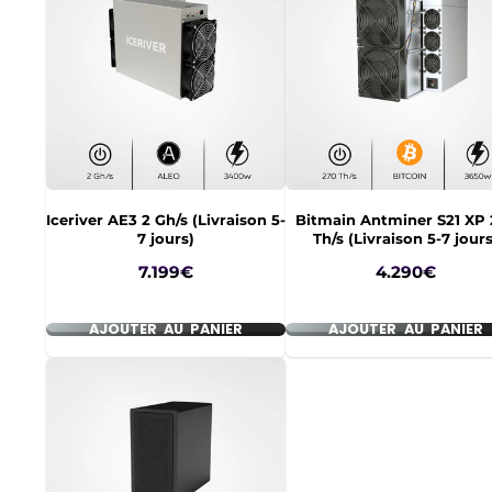
Iceriver AE3 2 Gh/s (Livraison 5-
Bitmain Antminer S21 XP
7 jours)
Th/s (Livraison 5-7 jours
Prix
Prix
7.199€
4.290€
AJOUTER AU PANIER
AJOUTER AU PANIER