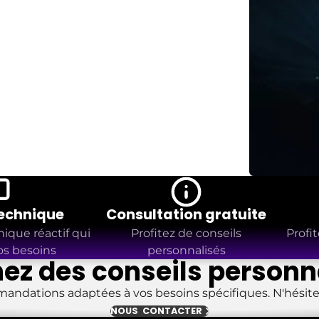
technique
Consultation gratuite
ique réactif qui
Profitez de conseils
Profit
os besoins
personnalisés
ez des conseils personn
andations adaptées à vos besoins spécifiques. N'hésitez
NOUS CONTACTER