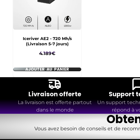
Iceriver AE2 - 720 Mh/s
(Livraison 5-7 jours)
Prix
4.189€
AJOUTER AU PANIER
Livraison offerte
Support 
La livraison est offerte partout
Un support techn
dans le monde
répond à v
Obten
Vous avez besoin de conseils et de recomm