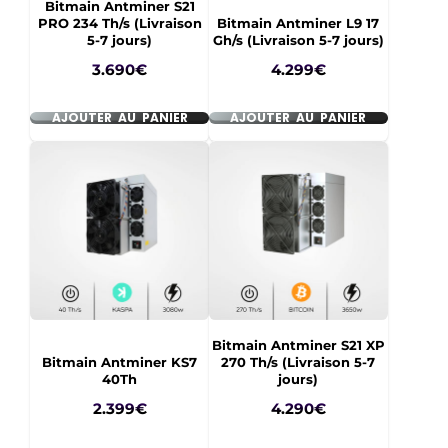
Bitmain Antminer S21
PRO 234 Th/s (Livraison
Bitmain Antminer L9 17
5-7 jours)
Gh/s (Livraison 5-7 jours)
Prix
Prix
3.690€
4.299€
AJOUTER AU PANIER
AJOUTER AU PANIER
Bitmain Antminer S21 XP
Bitmain Antminer KS7
270 Th/s (Livraison 5-7
40Th
jours)
Prix
Prix
2.399€
4.290€