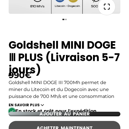
Goldshell MINI DOGE
Ⅲ PLUS (Livraison 5-7
jours)
990€
Goldshell MINI DOGE III 700Mh
permet de
miner du Litecoin et du Dogecoin avec une
puissance de 700 Mh/s et une consommation
de 400w.
EN SAVOIR PLUS
En stock et prêt pour l'expédition
Livraison 5-7 jours
AJOUTER AU PANIER
Caractéristiques :
Consommation : 500w
ACHETER MAINTENANT