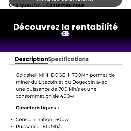
Puissance : 810Mh/s
Une question ?
Contactez-nous
Poids : 2,2kg
Décibels : 35
Découvrez la rentabilité
Dimensions: 178 x 150 x 84mm
Connexion Ethernet
ICI
Garantie constructeur 6 mois
*
Alimentation intégrée
Description
Specifications
Goldshell MINI DOGE III 700Mh
permet de
miner du Litecoin et du Dogecoin avec
une puissance de 700 Mh/s et une
consommation de 400w.
Caractéristiques :
Consommation : 500w
Puissance : 810Mh/s