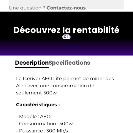
- Connexion : Ethernet
RJ-45
Une question ?
Contactez-nous
- Poids : 5 kg
- Dimensions :
98×201×110mm
Découvrez la rentabilité
Garantie 12 mois
ICI
Description
Specifications
Le Iceriver AEO Lite permet de miner des
Aleo avec une consommation de
seulement 500w
.
Caractéristiques :
- Modèle : AEO
- Consommation : 500w
- Puissance : 300 Mh/s