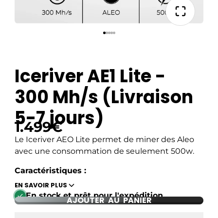
Iceriver AE1 Lite -
300 Mh/s (Livraison
5-7 jours)
1.499€
Le Iceriver AEO Lite permet de miner des Aleo
avec une consommation de seulement 500w
.
Caractéristiques :
EN SAVOIR PLUS
- Modèle : AEO
En stock et prêt pour l'expédition
Livraison 5-7 jours
AJOUTER AU PANIER
- Consommation : 500w
- Puissance : 300 Mh/s